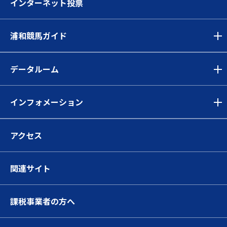
インターネット投票
浦和競馬ガイド
データルーム
インフォメーション
アクセス
関連サイト
課税事業者の方へ