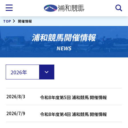
TOP
開催情報
浦和競馬開催情報
NEWS
2026/8/3
令和8年度第5回 浦和競馬 開催情報
2026/7/9
令和8年度第4回 浦和競馬 開催情報