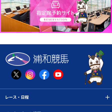
レース・日程