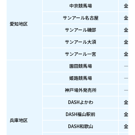
中京競馬場
全
サンアール名古屋
全
愛知地区
サンアール磯部
全
サンアール大須
全
サンアール一宮
全
園田競馬場
―
姫路競馬場
―
神戸場外発売所
―
DASHよかわ
全
DASH福山駅前
全
兵庫地区
DASH和歌山
全