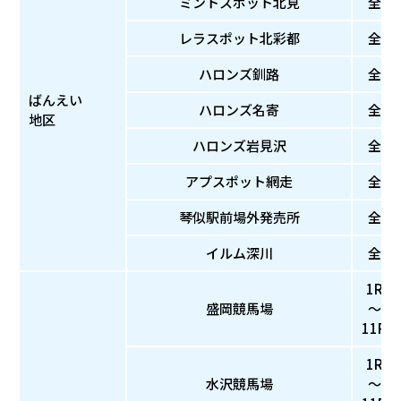
ミントスポット北見
全
レラスポット北彩都
全
ハロンズ釧路
全
ばんえい
ハロンズ名寄
全
地区
ハロンズ岩見沢
全
アプスポット網走
全
琴似駅前場外発売所
全
イルム深川
全
1R
盛岡競馬場
～
11R
1R
水沢競馬場
～