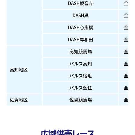
DASH観音寺
全
DASH呉
全
DASH心斎橋
全
DASH岸和田
全
高知競馬場
全
パルス高知
全
高知地区
パルス宿毛
全
パルス藍住
全
佐賀地区
佐賀競馬場
全
広域併売レース