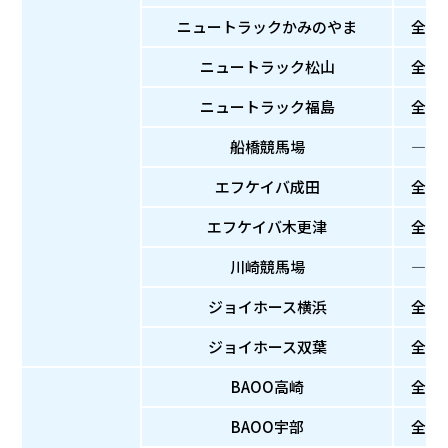
ニュートラックかみのやま
全
ニュートラック松山
全
ニュートラック福島
全
船橋競馬場
―
エフケイバ成田
全
エフケイバ木更津
全
川崎競馬場
―
ジョイホース横浜
全
ジョイホース双葉
全
BAOO高崎
全
BAOO宇部
全