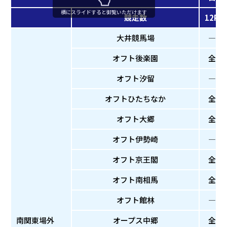
横にスライドすると御覧いただけます
競走数
12R
大井競馬場
―
オフト後楽園
全
オフト汐留
―
オフトひたちなか
全
オフト大郷
全
オフト伊勢崎
―
オフト京王閣
全
オフト南相馬
全
オフト館林
―
南関東場外
オープス中郷
全