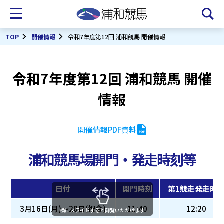
TOP
開催情報
令和7年度第12回 浦和競馬 開催情報
令和7年度第12回 浦和競馬 開催
情報
開催情報PDF資料
浦和競馬場開門・発走時刻等
日付
開門時刻
第1競走発走時
3月16日(月)～20日(祝金)
11:40
12:20
横にスライドすると御覧いただけます