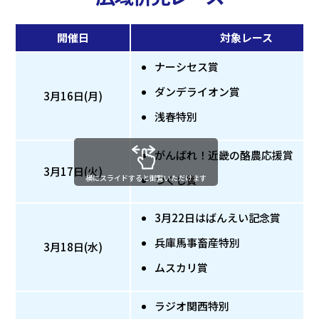
開催日
対象レース
ナーシセス賞
ダンデライオン賞
3月16日(月)
浅春特別
がんばれ！近畿の酪農応援賞
3月17日(火)
横にスライドすると御覧いただけます
つくし賞
3月22日はばんえい記念賞
兵庫馬事畜産特別
3月18日(水)
ムスカリ賞
ラジオ関西特別