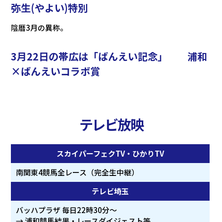
弥生(やよい)特別
陰暦3月の異称。
3月22日の帯広は「ばんえい記念」 浦和
×ばんえいコラボ賞
テレビ放映
スカイパーフェクTV・ひかりTV
南関東4競馬全レース（完全生中継）
テレビ埼玉
バッハプラザ 毎日22時30分〜
→ 浦和競馬結果・レースダイジェスト等