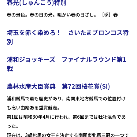
春光(しゅんこう)特別
春の景色。春の日の光。暖かい春の日ざし。 ［季］春
埼玉を赤く染めろ！ さいたまブロンコス特
別
浦和ジョッキーズ ファイナルラウンド第1
戦
農林水産大臣賞典 第72回桜花賞(SI)
浦和競馬で最も歴史があり、南関東地方競馬での位置付け
も高い由緒ある重賞競走。
第1回は昭和30年4月に行われ、第6回までは牡牝混合であ
った。
現在は、3歳牝馬の女王を決定する南関東牝馬三冠の一つで