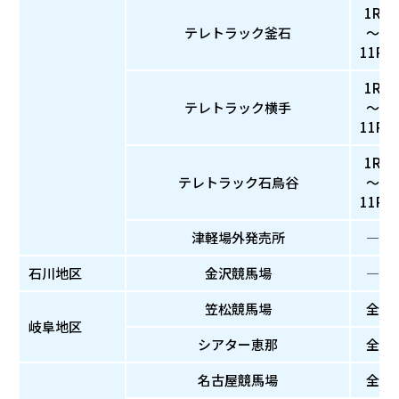
1R
テレトラック釜石
～
11R
1R
テレトラック横手
～
11R
1R
テレトラック石鳥谷
～
11R
津軽場外発売所
―
石川地区
金沢競馬場
―
笠松競馬場
全
岐阜地区
シアター恵那
全
名古屋競馬場
全