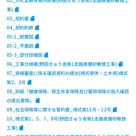
02_入札金額見積内訳書(野田きゅう舎第1走路表層砂敷替工
事)
03_契約書
04_契約約款
05-1_配置図
05-2_平面図
05-3_部分詳細図
06_工事仕様書(野田きゅう舎第1走路表層砂敷替工事)
07_資格審査に係る確認資料の提出(様式単体・土木用)様式
第2、3号
08_別紙「健康保険、厚生年金保険及び雇用保険の加入確認
の提出書類」
09_社会保険等に関する誓約書_様式第11号・12号
10_様式第1、5、7、8号(野田きゅう舎第1走路表層砂敷替
工事)