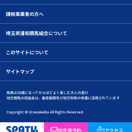
課税事業者の方へ
埼玉県浦和競馬組合について
このサイトについて
サイトマップ
馬券は20歳になってからほどよく楽しむ大人の遊び
地方競馬の収益金は、畜産振興及び地方財政の改善に活用されています
Copyright © Urawakeiba All Rights Reserved.
指定席予約
アクセス