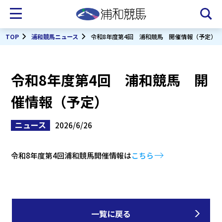
TOP
浦和競馬ニュース
令和8年度第4回 浦和競馬 開催情報（予定）
令和8年度第4回 浦和競馬 開
催情報（予定）
ニュース
2026/6/26
令和8年度第4回浦和競馬開催情報は
こちら
一覧に戻る