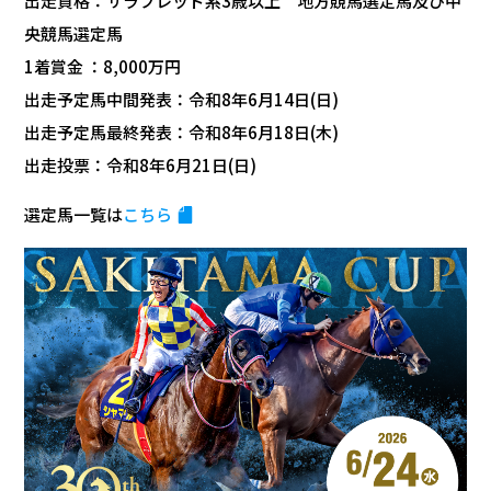
出走資格：サラブレッド系3歳以上 地方競馬選定馬及び中
央競馬選定馬
1着賞金 ：8,000万円
出走予定馬中間発表：令和8年6月14日(日)
出走予定馬最終発表：令和8年6月18日(木)
出走投票：令和8年6月21日(日)
選定馬一覧は
こちら