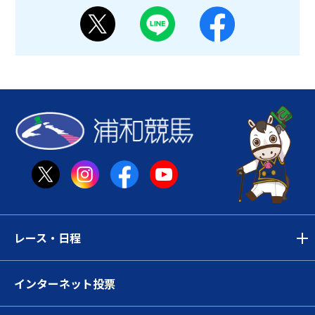
レース・日程
インターネット投票