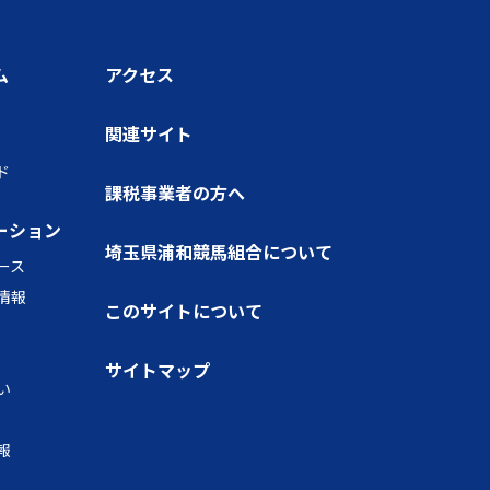
ム
アクセス
関連サイト
ド
課税事業者の方へ
ーション
埼玉県浦和競馬組合について
ース
情報
このサイトについて
サイトマップ
い
報