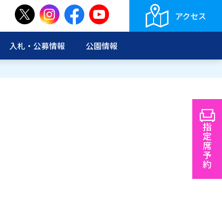
アクセス
入札・公募情報
公園情報
指
定
席
予
約