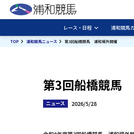
レース・日程
浦和競馬
TOP
浦和競馬ニュース
第3回船橋競馬 浦和場外開催
第3回船橋競馬
2026/5/28
ニュース
令和8年度第3回船橋競馬 浦和場外