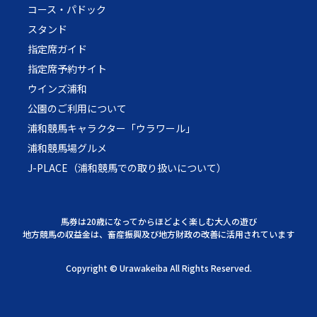
コース・パドック
スタンド
指定席ガイド
指定席予約サイト
ウインズ浦和
公園のご利用について
浦和競馬キャラクター「ウラワール」
浦和競馬場グルメ
J-PLACE（浦和競馬での取り扱いについて）
馬券は20歳になってからほどよく楽しむ大人の遊び
地方競馬の収益金は、畜産振興及び地方財政の改善に活用されています
Copyright © Urawakeiba All Rights Reserved.