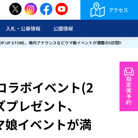
アクセス
入札・公募情報
公園情報
P UP STORE、場内アナウンスなどウマ娘イベントが満載の5日間!!
指
コラボイベント(2
定
席
予
ッズプレゼント、
約
ウマ娘イベントが満