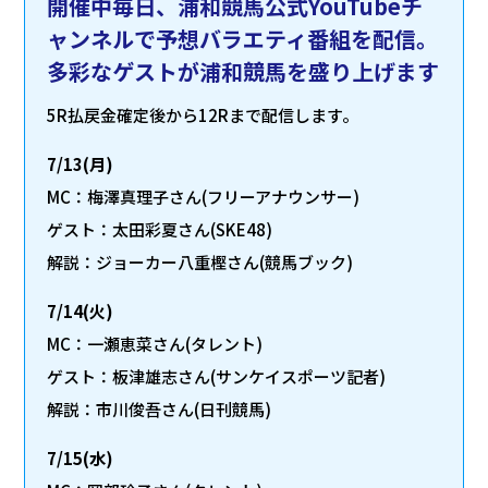
開催中毎日、浦和競馬公式YouTubeチ
ャンネルで予想バラエティ番組を配信。
多彩なゲストが浦和競馬を盛り上げます
5R払戻金確定後から12Rまで配信します。
7/13(月)
MC：梅澤真理子さん(フリーアナウンサー)
ゲスト：太田彩夏さん(SKE48)
解説：ジョーカー八重樫さん(競馬ブック)
7/14(火)
MC：一瀬恵菜さん(タレント)
ゲスト：板津雄志さん(サンケイスポーツ記者)
解説：市川俊吾さん(日刊競馬)
7/15(水)