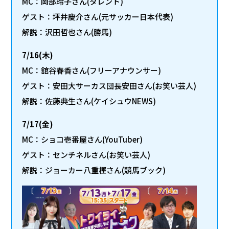
MC：岡部玲子さん(タレント)
ゲスト：坪井慶介さん(元サッカー日本代表)
解説：沢田哲也さん(勝馬)
7/16(木)
MC：舘谷春香さん(フリーアナウンサー)
ゲスト：安田大サーカス団長安田さん(お笑い芸人)
解説：佐藤典生さん(ケイシュウNEWS)
7/17(金)
MC：ショコ壱番屋さん(YouTuber)
ゲスト：センチネルさん(お笑い芸人)
解説：ジョーカー八重樫さん(競馬ブック)