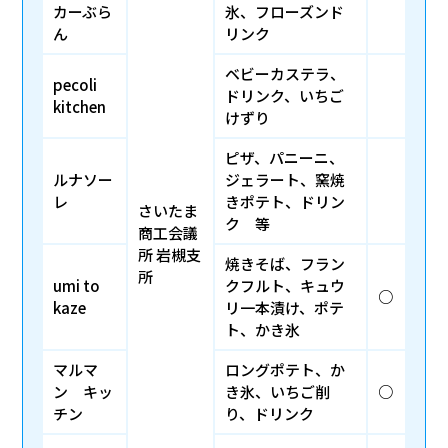
カーぶら
氷、フローズンド
ん
リンク
ベビーカステラ、
pecoli
ドリンク、いちご
kitchen
けずり
ピザ、パニーニ、
ルナソー
ジェラート、窯焼
レ
きポテト、ドリン
さいたま
ク 等
商工会議
所 岩槻支
焼きそば、フラン
所
umi to
クフルト、キュウ
○
kaze
リ一本漬け、ポテ
ト、かき氷
マルマ
ロングポテト、か
ン キッ
き氷、いちご削
○
チン
り、ドリンク