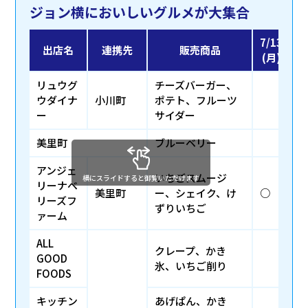
ジョン横においしいグルメが大集合
7/13
7
出店名
連携先
販売商品
(月)
(
リュウグ
チーズバーガー、
ウダイナ
小川町
ポテト、フルーツ
ー
サイダー
美里町
ブルーベリー
アンジェ
いちごスムージ
横にスライドすると御覧いただけます
リーナベ
美里町
ー、シェイク、け
○
リーズフ
ずりいちご
ァーム
ALL
クレープ、かき
GOOD
氷、いちご削り
FOODS
キッチン
あげぱん、かき