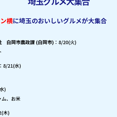
埼玉グルメ大集合
ョン横
に埼玉のおいしいグルメが大集合
 白岡市農政課 (白岡市)
：8/20(火)
ト
：8/21(水)
(水)
ャム、お米
2(木)