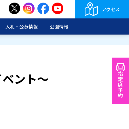
アクセス
入札・公募情報
公園情報
指
イベント～
定
席
予
約