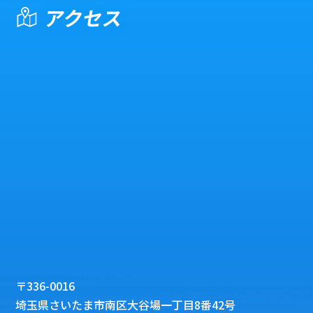
アクセス
〒336-0016
埼玉県さいたま市南区大谷場一丁目8番42号