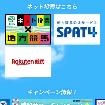
ネット投票はこちら
キャンペーン情報！