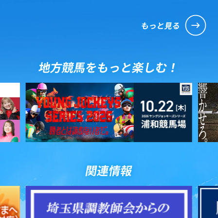
もっと見る
地方競馬をもっと楽しむ！
関連情報