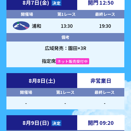
8月7日(金)
開門 12:50
決定
開催場
第1レース
最終レース
浦和
13:30
19:30
備考
広域発売：園田+3R
指定席
ネット販売受付中
8月8日(土)
非営業日
開催場
第1レース
最終レース
-
-
-
8月9日(日)
開門 09:20
決定