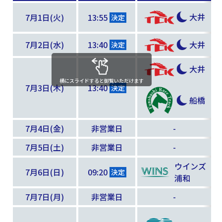
大井
7月1日(火)
13:55
決定
7月2日(水)
13:40
大井
決定
大井
横にスライドすると御覧いただけます
7月3日(木)
13:40
決定
船橋
7月4日(金)
非営業日
-
7月5日(土)
非営業日
-
ウインズ
7月6日(日)
09:20
決定
浦和
7月7日(月)
非営業日
-